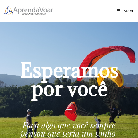
Menu
Esperamos
por você
Faça algo que você sempre
pensou que seria um sonho.